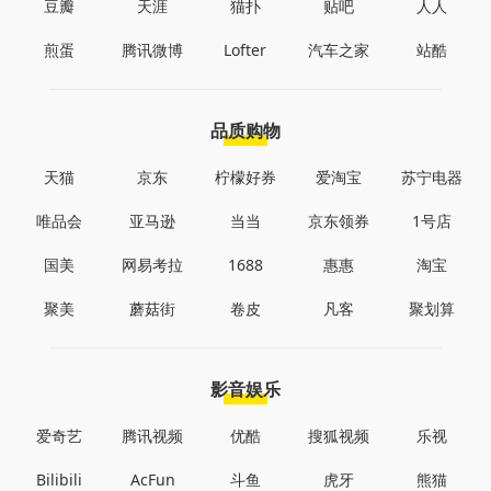
豆瓣
天涯
猫扑
贴吧
人人
煎蛋
腾讯微博
Lofter
汽车之家
站酷
品质购物
天猫
京东
柠檬好券
爱淘宝
苏宁电器
唯品会
亚马逊
当当
京东领券
1号店
国美
网易考拉
1688
惠惠
淘宝
聚美
蘑菇街
卷皮
凡客
聚划算
影音娱乐
爱奇艺
腾讯视频
优酷
搜狐视频
乐视
Bilibili
AcFun
斗鱼
虎牙
熊猫