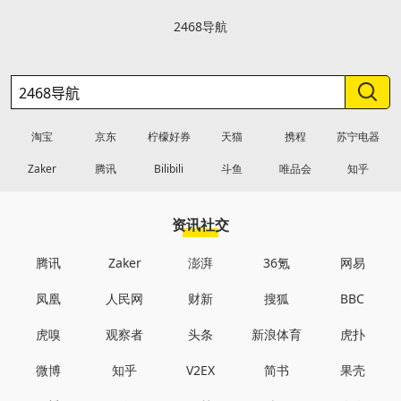
2468导航
淘宝
京东
柠檬好券
天猫
携程
苏宁电器
Zaker
腾讯
Bilibili
斗鱼
唯品会
知乎
资讯社交
腾讯
Zaker
澎湃
36氪
网易
凤凰
人民网
财新
搜狐
BBC
虎嗅
观察者
头条
新浪体育
虎扑
微博
知乎
V2EX
简书
果壳